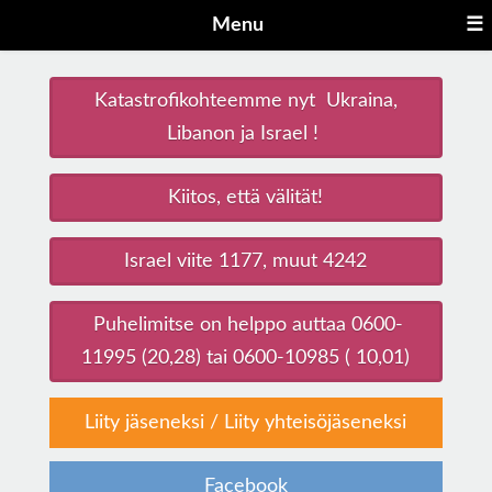
Menu
☰
Katastrofikohteemme nyt Ukraina,
Libanon ja Israel !
Kiitos, että välität!
Israel viite 1177, muut 4242
Puhelimitse on helppo auttaa 0600-
11995 (20,28) tai 0600-10985 ( 10,01)
Liity jäseneksi
/
Liity yhteisöjäseneksi
Facebook