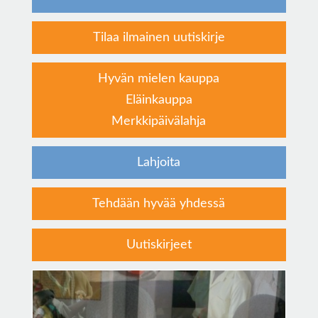
Tilaa ilmainen uutiskirje
Hyvän mielen kauppa
Eläinkauppa
Merkkipäivälahja
Lahjoita
Tehdään hyvää yhdessä
Uutiskirjeet