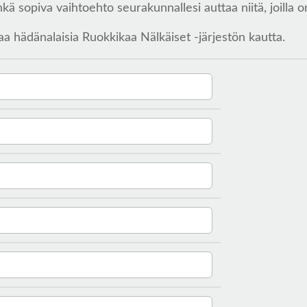
kä sopiva vaihtoehto seurakunnallesi auttaa niitä, joilla o
aa hädänalaisia Ruokkikaa Nälkäiset -järjestön kautta.