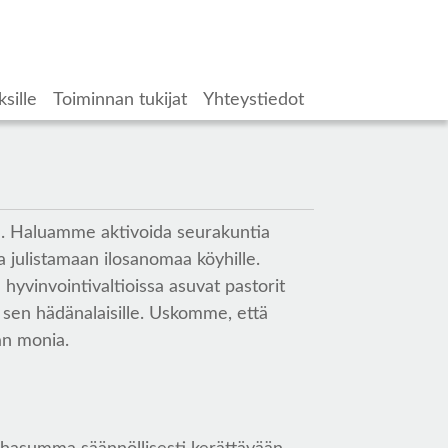
ksille
Toiminnan tukijat
Yhteystiedot
kin. Haluamme aktivoida seurakuntia
 julistamaan ilosanomaa köyhille.
 hyvinvointivaltioissa asuvat pastorit
 sen hädänalaisille. Uskomme, että
an monia.