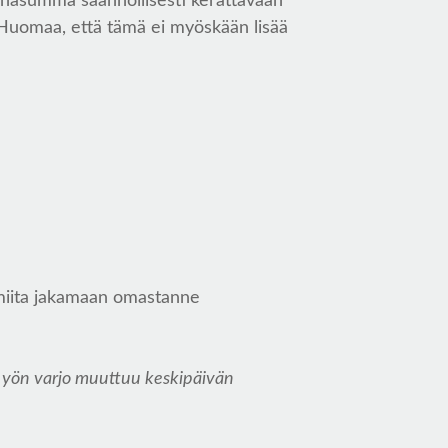
rahasumma säännöllisesti kerättävään
 Huomaa, että tämä ei myöskään lisää
lmiita jakamaan omastanne
 ja yön varjo muuttuu keskipäivän