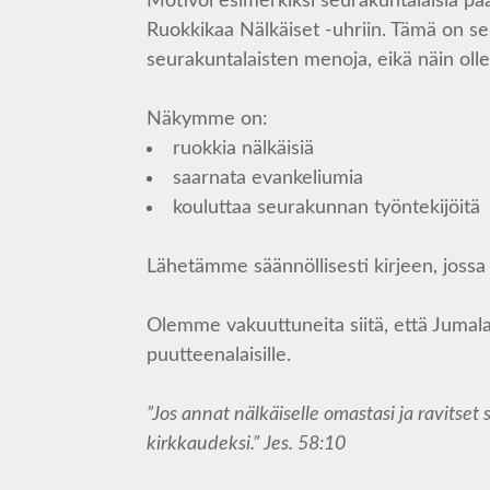
Motivoi esimerkiksi seurakuntalaisia pa
Ruokkikaa Nälkäiset -uhriin. Tämä on s
seurakuntalaisten menoja, eikä näin olle
Näkymme on:
ruokkia nälkäisiä
saarnata evankeliumia
kouluttaa seurakunnan työntekijöitä
Lähetämme säännöllisesti kirjeen, jos
Olemme vakuuttuneita siitä, että Jumal
puutteenalaisille.
”Jos annat nälkäiselle omastasi ja ravitset
kirkkaudeksi.” Jes. 58:10