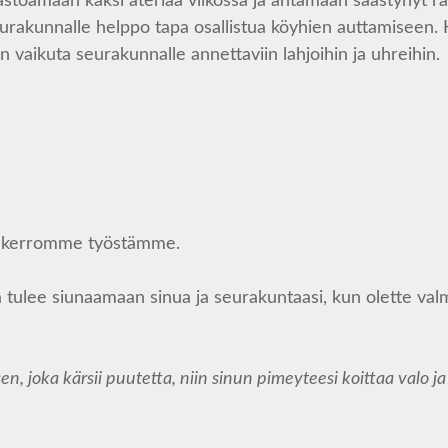
astoamaan kaksi ateriaa viikossa ja antamaan säästynyt 
eurakunnalle helppo tapa osallistua köyhien auttamiseen.
n vaikuta seurakunnalle annettaviin lahjoihin ja uhreihin.
sa kerromme työstämme.
a tulee siunaamaan sinua ja seurakuntaasi, kun olette va
 sen, joka kärsii puutetta, niin sinun pimeyteesi koittaa valo