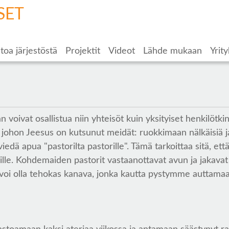
SET
toa järjestöstä
Projektit
Videot
Lähde mukaan
Yrity
n voivat osallistua niin yhteisöt kuin yksityiset henkilöt
johon Jeesus on kutsunut meidät: ruokkimaan nälkäisiä ja
edä apua "pastorilta pastorille". Tämä tarkoittaa sitä, että
lle. Kohdemaiden pastorit vastaanottavat avun ja jakavat
a voi olla tehokas kanava, jonka kautta pystymme auttama