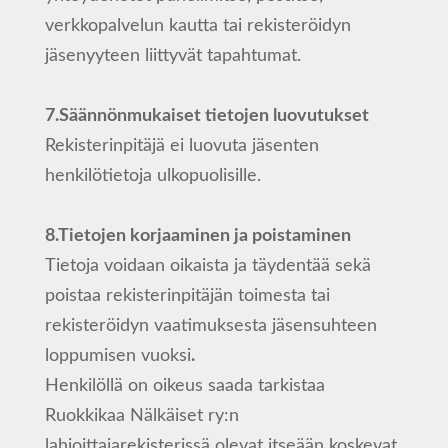
verkkopalvelun kautta tai rekisteröidyn
jäsenyyteen liittyvät tapahtumat.
7.Säännönmukaiset tietojen luovutukset
Rekisterinpitäjä ei luovuta jäsenten
henkilötietoja ulkopuolisille.
8.Tietojen korjaaminen ja poistaminen
Tietoja voidaan oikaista ja täydentää sekä
poistaa rekisterinpitäjän toimesta tai
rekisteröidyn vaatimuksesta jäsensuhteen
loppumisen vuoksi
.
Henkilöllä on oikeus saada tarkistaa
Ruokkikaa Nälkäiset ry:n
lahjoittajarekisterissä olevat itseään koskevat