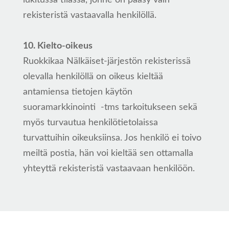
lukitussa tilassa, jonne on pääsy vain
rekisteristä vastaavalla henkilöllä.
10. Kielto-oikeus
Ruokkikaa Nälkäiset-järjestön rekisterissä
olevalla henkilöllä on oikeus kieltää
antamiensa tietojen käytön
suoramarkkinointi -tms tarkoitukseen sekä
myös turvautua henkilötietolaissa
turvattuihin oikeuksiinsa. Jos henkilö ei toivo
meiltä postia, hän voi kieltää sen ottamalla
yhteyttä rekisteristä vastaavaan henkilöön.