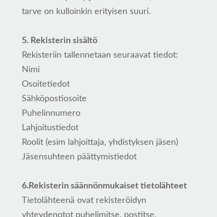
tarve on kulloinkin erityisen suuri.
5. Rekisterin sisältö
Rekisteriin tallennetaan seuraavat tiedot:
Nimi
Osoitetiedot
Sähköpostiosoite
Puhelinnumero
Lahjoitustiedot
Roolit (esim lahjoittaja, yhdistyksen jäsen)
Jäsensuhteen päättymistiedot
6.Rekisterin säännönmukaiset tietolähteet
Tietolähteenä ovat rekisteröidyn
yhteydenotot puhelimitse, postitse,