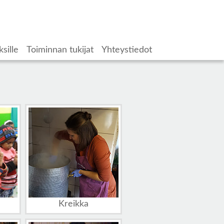
ksille
Toiminnan tukijat
Yhteystiedot
Kreikka