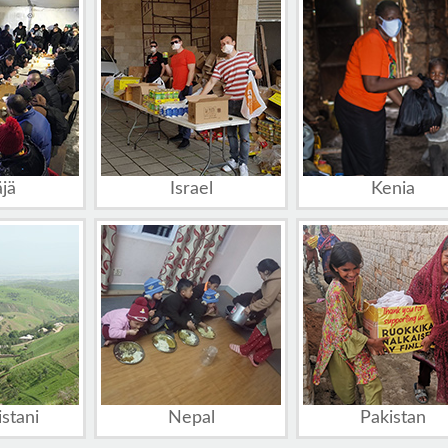
jä
Israel
Kenia
istani
Nepal
Pakistan