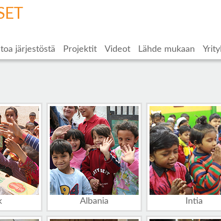
SET
toa järjestöstä
Projektit
Videot
Lähde mukaan
Yrity
k
Albania
Intia