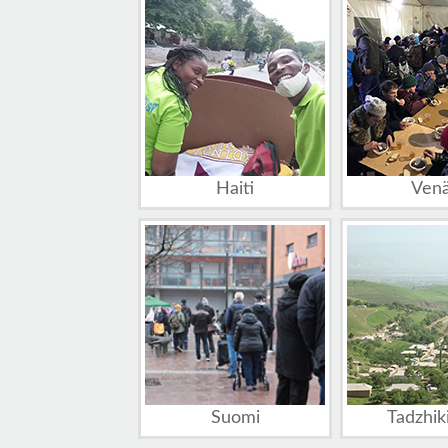
Haiti
Venä
Suomi
Tadzhik