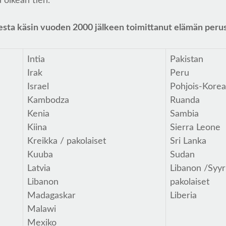
 oikean tien.
sta käsin vuoden 2000 jälkeen toimittanut elämän perust
Intia
Pakistan
Irak
Peru
Israel
Pohjois-Kore
Kambodza
Ruanda
Kenia
Sambia
Kiina
Sierra Leone
Kreikka / pakolaiset
Sri Lanka
Kuuba
Sudan
Latvia
Libanon /Syyr
Libanon
pakolaiset
Madagaskar
Liberia
Malawi
Mexiko