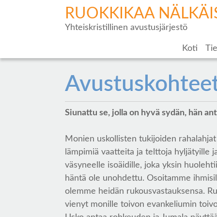
RUOKKIKAA NÄLKÄI
Yhteiskristillinen avustusjärjestö
Koti
Tie
Avustuskohtee
Siunattu se, jolla on hyvä sydän, hän ant
Monien uskollisten tukijoiden rahalahja
lämpimiä vaatteita ja telttoja hyljätyill
väsyneelle isoäidille, joka yksin huoleht
häntä ole unohdettu. Osoitamme ihmisil
olemme heidän rukousvastauksensa. Ruokk
vienyt monille toivon evankeliumin toiv