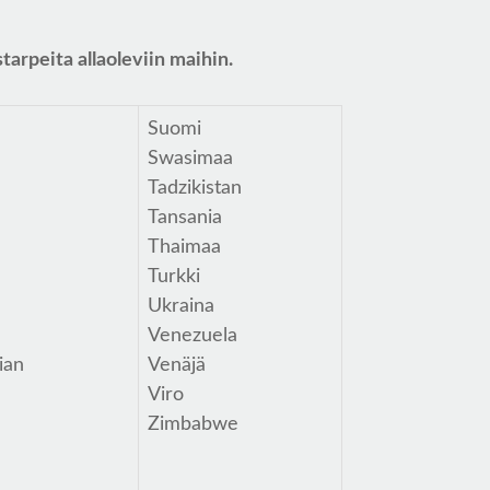
arpeita allaoleviin maihin.
Suomi
Swasimaa
a
Tadzikistan
Tansania
Thaimaa
Turkki
Ukraina
Venezuela
ian
Venäjä
Viro
Zimbabwe