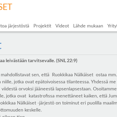
SET
toa järjestöstä
Projektit
Videot
Lähde mukaan
Yrity
t
aa leivästään tarvitsevalle. (SNL 22:9)
t mahdollistavat sen, että Ruokkikaa Nälkäiset ostaa mm. 
e ja niille, jotka ovat epätoivoisessa tilanteessa. Yhdess
ii viidestä orvoksi jääneestä lapsenlapsestaan. Osoitamme y
le, jotka ovat katastrofissa menettäneet kaiken, että Ju
ikaa Nälkäiset -järjestö on toiminut eri puolilla maailma
ottomuuden keskelle.