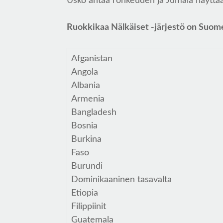
Usko antaa rohkeuden ja Jumala näyttää
Ruokkikaa Nälkäiset -järjestö on Suome
Afganistan
Angola
Albania
Armenia
Bangladesh
Bosnia
Burkina
Faso
Burundi
Dominikaaninen tasavalta
Etiopia
Filippiinit
Guatemala