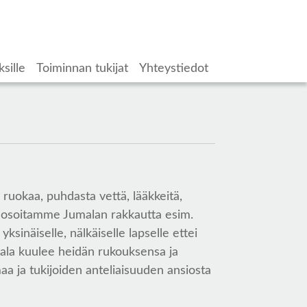
ksille
Toiminnan tukijat
Yhteystiedot
ruokaa, puhdasta vettä, lääkkeitä,
ä me osoitamme Jumalan rakkautta esim.
ksinäiselle, nälkäiselle lapselle ettei
mala kuulee heidän rukouksensa ja
a ja tukijoiden anteliaisuuden ansiosta