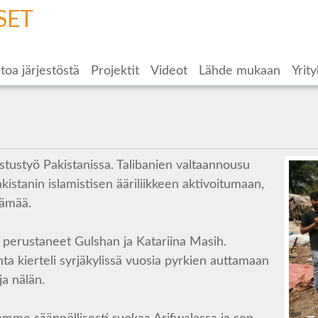
SET
toa järjestöstä
Projektit
Videot
Lähde mukaan
Yrity
tustyö Pakistanissa. Talibanien valtaannousu
istanin islamistisen ääriliikkeen aktivoitumaan,
lämää.
 perustaneet Gulshan ja Katariina Masih.
ta kierteli syrjäkylissä vuosia pyrkien auttamaan
ja nälän.