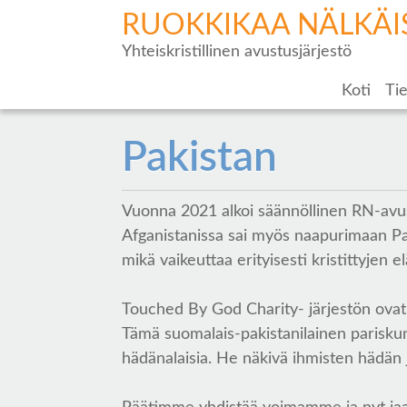
RUOKKIKAA NÄLKÄI
Yhteiskristillinen avustusjärjestö
Koti
Tie
Pakistan
Vuonna 2021 alkoi säännöllinen RN-avus
Afganistanissa sai myös naapurimaan Pak
mikä vaikeuttaa erityisesti kristittyjen e
Touched By God Charity- järjestön ovat
Tämä suomalais-pakistanilainen pariskun
hädänalaisia. He näkivä ihmisten hädän 