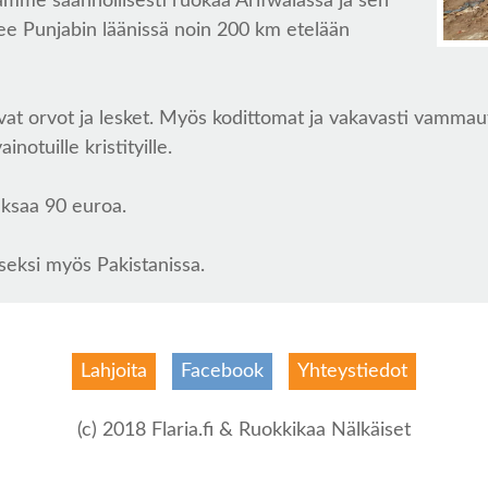
mme säännöllisesti ruokaa Arifwalassa ja sen
see Punjabin läänissä noin 200 km etelään
t orvot ja lesket. Myös kodittomat ja vakavasti vammautu
otuille kristityille.
ksaa 90 euroa.
kseksi myös Pakistanissa.
Lahjoita
Facebook
Yhteystiedot
(c) 2018 Flaria.fi & Ruokkikaa Nälkäiset