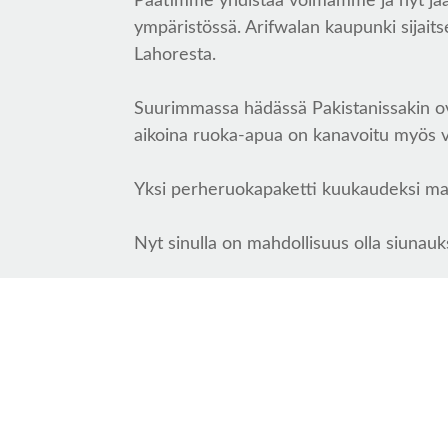
Päätimme yhdistää voimamme ja nyt jaa
ympäristössä. Arifwalan kaupunki sijait
Lahoresta.
Suurimmassa hädässä Pakistanissakin ova
aikoina ruoka-apua on kanavoitu myös vain
Yksi perheruokapaketti kuukaudeksi ma
Nyt sinulla on mahdollisuus olla siunau