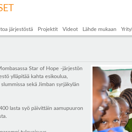
SET
toa järjestöstä
Projektit
Videot
Lähde mukaan
Yrity
Mombasassa Star of Hope -järjestön
estö ylläpitää kahta esikoulua,
 slummissa sekä Jimban syrjäkylän
 1400 lasta syö päivittäin aamupuuron
sta.