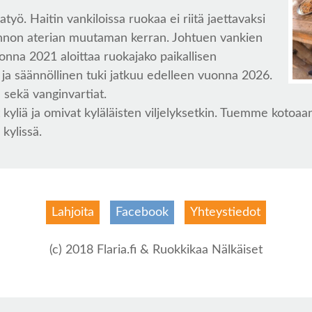
työ. Haitin vankiloissa ruokaa ei riitä jaettavaksi
nnon aterian muutaman kerran. Johtuen vankien
onna 2021 aloittaa ruokajako paikallisen
ja säännöllinen tuki jatkuu edelleen vuonna 2026.
a sekä vanginvartiat.
t kyliä ja omivat kyläläisten viljelyksetkin. Tuemme kotoaa
kylissä.
Lahjoita
Facebook
Yhteystiedot
(c) 2018 Flaria.fi & Ruokkikaa Nälkäiset