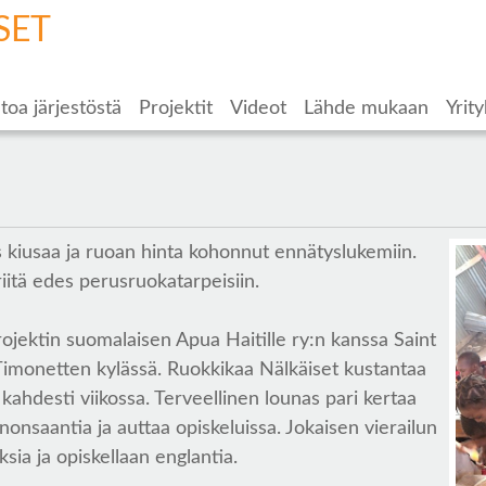
SET
toa järjestöstä
Projektit
Videot
Lähde mukaan
Yrity
s kiusaa ja ruoan hinta kohonnut ennätyslukemiin.
 riitä edes perusruokatarpeisiin.
jektin suomalaisen Apua Haitille ry:n kanssa Saint
a Timonetten kylässä. Ruokkikaa Nälkäiset kustantaa
ahdesti viikossa. Terveellinen lounas pari kertaa
nonsaantia ja auttaa opiskeluissa. Jokaisen vierailun
ia ja opiskellaan englantia.