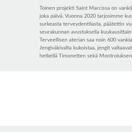
Toinen projekti Saint Marcissa on vankila
joka päivä. Vuonna 2020 tarjosimme ku
surkeasta terveydentilasta, päätettin vu
seurakunnan avustuksella kuukausittain 
Terveellisen aterian saa noin 600 vanki
Jengiväkivalta kukoistaa, jengit valtaava
hetkellä Timonetten sekä Montroiuksen 