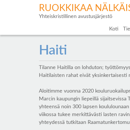
RUOKKIKAA NÄLKÄI
Yhteiskristillinen avustusjärjestö
Koti
Tie
Haiti
Tilanne Haitilla on lohduton; työttömyy
Haitilaisten rahat eivät yksinkertaisesti
Aloitimme vuonna 2020 kouluruokailupro
Marcin kaupungin liepeillä sijaitseviss
yhteensä noin 300 lapsen koululounaan k
viikossa tukee merkittävästi lasten ravin
yhteydessä tutkitaan Raamatunkertomuks