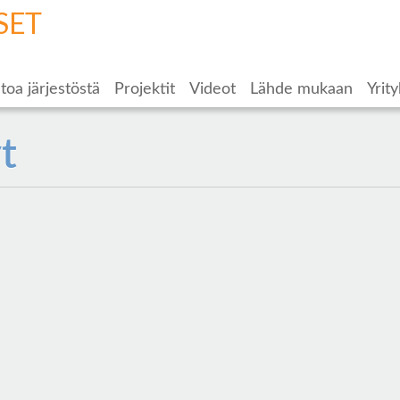
SET
toa järjestöstä
Projektit
Videot
Lähde mukaan
Yrity
t